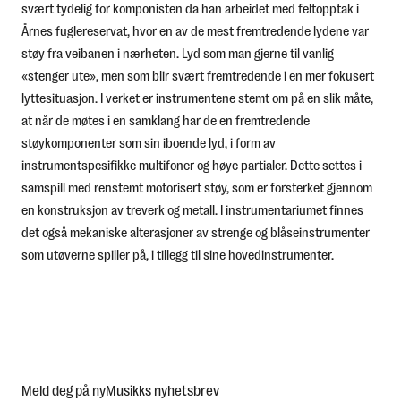
svært tydelig for komponisten da han arbeidet med feltopptak i
Årnes fuglereservat, hvor en av de mest fremtredende lydene var
støy fra veibanen i nærheten. Lyd som man gjerne til vanlig
«stenger ute», men som blir svært fremtredende i en mer fokusert
lyttesituasjon. I verket er instrumentene stemt om på en slik måte,
at når de møtes i en samklang har de en fremtredende
støykomponenter som sin iboende lyd, i form av
instrumentspesifikke multifoner og høye partialer. Dette settes i
samspill med renstemt motorisert støy, som er forsterket gjennom
en konstruksjon av treverk og metall. I instrumentariumet finnes
det også mekaniske alterasjoner av strenge og blåseinstrumenter
som utøverne spiller på, i tillegg til sine hovedinstrumenter.
Meld deg på nyMusikks nyhetsbrev