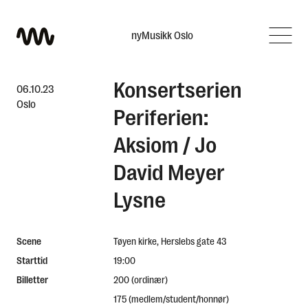
nyMusikk
Oslo
Konsertserien
Hva leter du etter?
06.10.23
Oslo
Periferien:
Aksiom / Jo
David Meyer
Lysne
Scene
Tøyen kirke, Herslebs gate 43
Starttid
19:00
Billetter
200 (ordinær)
175 (medlem/student/honnør)