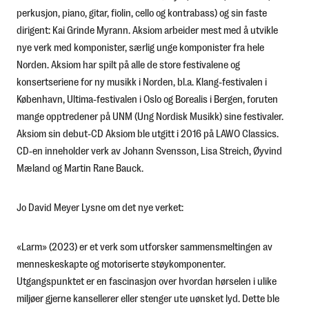
perkusjon, piano, gitar, fiolin, cello og kontrabass) og sin faste
dirigent: Kai Grinde Myrann. Aksiom arbeider mest med å utvikle
nye verk med komponister, særlig unge komponister fra hele
Norden. Aksiom har spilt på alle de store festivalene og
konsertseriene for ny musikk i Norden, bl.a. Klang-festivalen i
København, Ultima-festivalen i Oslo og Borealis i Bergen, foruten
mange opptredener på UNM (Ung Nordisk Musikk) sine festivaler.
Aksiom sin debut-CD Aksiom ble utgitt i 2016 på LAWO Classics.
CD-en inneholder verk av Johann Svensson, Lisa Streich, Øyvind
Mæland og Martin Rane Bauck.
Jo David Meyer Lysne om det nye verket:
«Larm» (2023) er et verk som utforsker sammensmeltingen av
menneskeskapte og motoriserte støykomponenter.
Utgangspunktet er en fascinasjon over hvordan hørselen i ulike
miljøer gjerne kansellerer eller stenger ute uønsket lyd. Dette ble