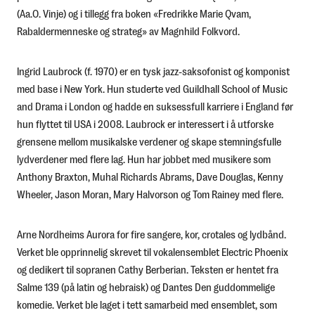
(Aa.O. Vinje) og i tillegg fra boken «Fredrikke Marie Qvam,
Rabaldermenneske og strateg» av Magnhild Folkvord.
Ingrid Laubrock
(f. 1970) er en tysk jazz-saksofonist og komponist
med base i New York. Hun studerte ved Guildhall School of Music
and Drama i London og hadde en suksessfull karriere i England før
hun flyttet til USA i 2008. Laubrock er interessert i å utforske
grensene mellom musikalske verdener og skape stemningsfulle
lydverdener med flere lag. Hun har jobbet med musikere som
Anthony Braxton, Muhal Richards Abrams, Dave Douglas, Kenny
Wheeler, Jason Moran, Mary Halvorson og Tom Rainey med flere.
Arne Nordheims
Aurora
for fire sangere, kor, crotales og lydbånd.
Verket ble opprinnelig skrevet til vokalensemblet Electric Phoenix
og dedikert til sopranen Cathy Berberian. Teksten er hentet fra
Salme 139 (på latin og hebraisk) og Dantes
Den guddommelige
komedie
. Verket ble laget i tett samarbeid med ensemblet, som