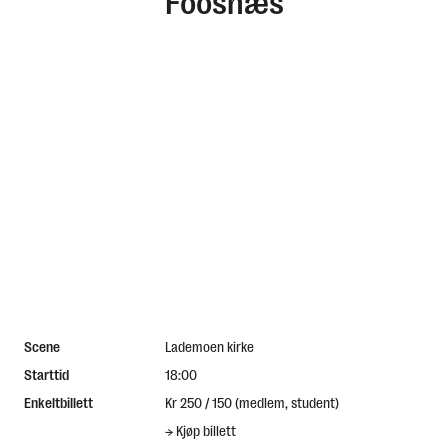
Foosnæs
English
Scene
Lademoen kirke
Starttid
18:00
Enkeltbillett
Kr 250 / 150 (medlem, student)
→
Kjøp billett