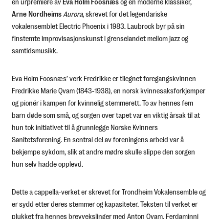
en urpremiere av
Eva Holm Foosnæs
og en moderne klassiker,
Arne Nordheims
Aurora
, skrevet for det legendariske
vokalensemblet Electric Phoenix i 1983. Laubrock byr på sin
finstemte improvisasjonskunst i grenselandet mellom jazz og
samtidsmusikk.
Eva Holm Foosnæs’
verk
Fredrikke
er tilegnet foregangskvinnen
Fredrikke Marie Qvam
(1843-1938),
en norsk kvinnesaksforkjemper
og pionér i kampen for kvinnelig stemmerett. To av hennes fem
barn døde som små, og sorgen over tapet var en viktig årsak til at
hun tok initiativet til å grunnlegge Norske Kvinners
Sanitetsforening. En sentral del av foreningens arbeid var å
bekjempe sykdom, slik at andre mødre skulle slippe den sorgen
hun selv hadde opplevd.
Dette a cappella-verket er skrevet for Trondheim Vokalensemble og
er sydd etter deres stemmer og kapasiteter. Teksten til verket er
plukket fra hennes brevvekslinger med Anton Qvam, Ferdaminni