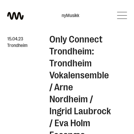
nyMusikk
Only Connect
Hva leter du etter?
15.04.23
Trondheim
Trondheim:
Trondheim
Vokalensemble
/ Arne
Nordheim /
Ingrid Laubrock
/ Eva Holm