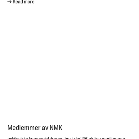
Read more
Medlemmer av NMK
nyMusikks komponistgruppe har i dag 86 aktive medlemmer.