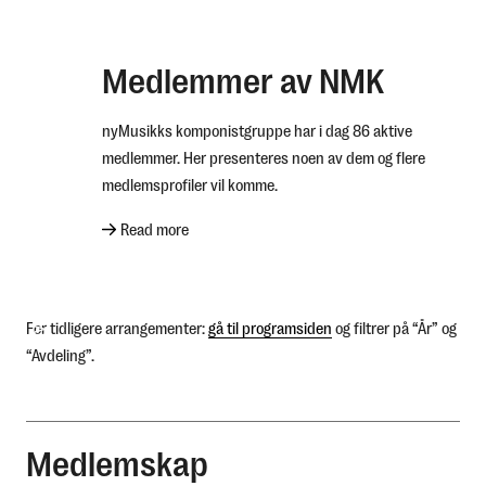
Medlemmer av NMK
nyMusikks komponistgruppe har i dag 86 aktive
What are you looking for?
medlemmer. Her presenteres noen av dem og flere
komponistgruppe
medlemsprofiler vil komme.
Read more
nyMusikk
For tidligere arrangementer:
gå til programsiden
og filtrer på “År” og
“Avdeling”.
Medlemskap