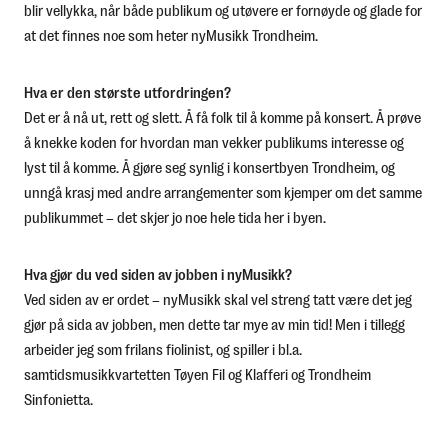
blir vellykka, når både publikum og utøvere er fornøyde og glade for
at det finnes noe som heter nyMusikk Trondheim.
Hva er den største utfordringen?
Det er å nå ut, rett og slett. Å få folk til å komme på konsert. Å prøve
å knekke koden for hvordan man vekker publikums interesse og
lyst til å komme. Å gjøre seg synlig i konsertbyen Trondheim, og
unngå krasj med andre arrangementer som kjemper om det samme
publikummet – det skjer jo noe hele tida her i byen.
Hva gjør du ved siden av jobben i nyMusikk?
Ved siden av er ordet – nyMusikk skal vel streng tatt være det jeg
gjør på sida av jobben, men dette tar mye av min tid! Men i tillegg
arbeider jeg som frilans fiolinist, og spiller i bl.a.
samtidsmusikkvartetten Tøyen Fil og Klafferi og Trondheim
Sinfonietta.