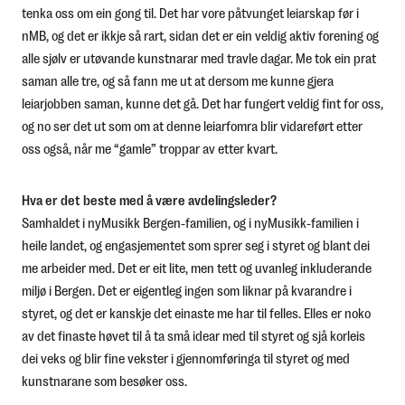
tenka oss om ein gong til. Det har vore påtvunget leiarskap før i
nMB, og det er ikkje så rart, sidan det er ein veldig aktiv forening og
alle sjølv er utøvande kunstnarar med travle dagar. Me tok ein prat
saman alle tre, og så fann me ut at dersom me kunne gjera
leiarjobben saman, kunne det gå. Det har fungert veldig fint for oss,
og no ser det ut som om at denne leiarfomra blir vidareført etter
oss også, når me “gamle” troppar av etter kvart.
Hva er det beste med å være avdelingsleder?
Samhaldet i nyMusikk Bergen-familien, og i nyMusikk-familien i
heile landet, og engasjementet som sprer seg i styret og blant dei
me arbeider med. Det er eit lite, men tett og uvanleg inkluderande
miljø i Bergen. Det er eigentleg ingen som liknar på kvarandre i
styret, og det er kanskje det einaste me har til felles. Elles er noko
av det finaste høvet til å ta små idear med til styret og sjå korleis
dei veks og blir fine vekster i gjennomføringa til styret og med
kunstnarane som besøker oss.