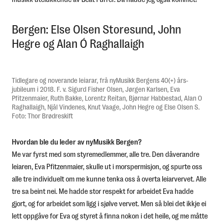
Bergen: Else Olsen Storesund, John
Hegre og Alan Ó Raghallaigh
Tidlegare og noverande leiarar, frå nyMusikk Bergens 40(+) års-
jubileum i 2018. F. v. Sigurd Fisher Olsen, Jørgen Karlsen, Eva
Pfitzenmaier, Ruth Bakke, Lorentz Reitan, Bjørnar Habbestad, Alan O
Raghallaigh, Njål Vindenes, Knut Vaage, John Hegre og Else Olsen S.
Foto: Thor Brødreskift
Hvordan ble du leder av nyMusikk Bergen?
Me var fyrst med som styremedlemmer, alle tre. Den dåverandre
leiaren, Eva Pfitzenmaier, skulle ut i morspermisjon, og spurte oss
alle tre individuelt om me kunne tenka oss å overta leiarvervet. Alle
tre sa beint nei. Me hadde stor respekt for arbeidet Eva hadde
gjort, og for arbeidet som ligg i sjølve vervet. Men så blei det ikkje ei
lett oppgåve for Eva og styret å finna nokon i det heile, og me måtte