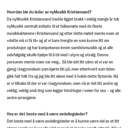
Hvordan ble du leder av nyMusikk Kristiansand?
Da nyMusikk Kristiansand hadde ligget brakk i veldig mange år tok
nyMusikk sentralt initiativ til et fellesmøte med de fleste
musikkaktørene i Kristiansand og etter dette møtet mente noen at
«dette må vi få til» og at vi bare trengte en som kunne litt om
produksjon og har kompetanse innen samtidsmusikk og at alle
selvfølgelig skulle hjelpe til å bli med i styre og utvalg. Denne
personen mente noen var meg… Så ble det litt sånn at vi var en
gjeng i begynnelsen som kjørte litt på, men etterhvert som tiden
gikk falt folk fra og jeg ble litt alene med å holde dette flytende. Nå
er vi tilbake til der vi var i begynnelsen, men nå er det litt andre og
veldig, veldig små ting som legger hindringer i veien for oss – og alle
andre arrangører.
Hva er det beste med å være avdelingsleder?
Det beste med å være avdelingsleder er å kunne være del av et litt