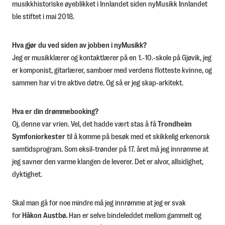
musikkhistoriske øyeblikket i Innlandet siden nyMusikk Innlandet
ble stiftet i mai 2018.
Hva gjør du ved siden av jobben i nyMusikk?
Jeg er musikklærer og kontaktlærer på en 1.-10.-skole på Gjøvik, jeg
er komponist, gitarlærer, samboer med verdens flotteste kvinne, og
sammen har vi tre aktive døtre. Og så er jeg skap-arkitekt.
Hva er din drømmebooking?
Oj, denne var vrien. Vel, det hadde vært stas å få
Trondheim
Symfoniorkester
til å komme på besøk med et skikkelig erkenorsk
samtidsprogram. Som eksil-trønder på 17. året må jeg innrømme at
jeg savner den varme klangen de leverer. Det er alvor, allsidighet,
dyktighet.
Skal man gå for noe mindre må jeg innrømme at jeg er svak
for
Håkon Austbø.
Han er selve bindeleddet mellom gammelt og