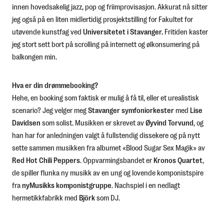
innen hovedsakelig jazz, pop og friimprovisasjon. Akkurat nå sitter
jeg også på en liten midlertidig prosjektstilling for Fakultet for
utøvende kunstfag ved
Universitetet i Stavanger.
Fritiden kaster
jeg stort sett bort på scrolling på internett og ølkonsumering på
balkongen min.
Hva er din drømmebooking?
Hehe, en booking som faktisk er mulig å få til, eller et urealistisk
scenario? Jeg velger meg
Stavanger symfoniorkester
med
Lise
Davidsen
som solist. Musikken er skrevet av
Øyvind Torvund
, og
han har for anledningen valgt å fullstendig dissekere og på nytt
sette sammen musikken fra albumet «Blood Sugar Sex Magik» av
Red Hot Chili Peppers
. Oppvarmingsbandet er
Kronos Quartet
,
de spiller flunka ny musikk av en ung og lovende komponistspire
fra
nyMusikks komponistgruppe
. Nachspiel i en nedlagt
hermetikkfabrikk med
Björk
som DJ.