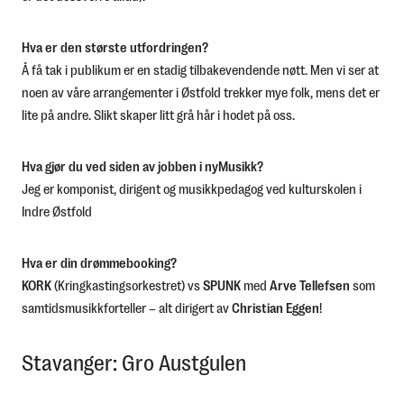
Hva er den største utfordringen?
Å få tak i publikum er en stadig tilbakevendende nøtt. Men vi ser at
noen av våre arrangementer i Østfold trekker mye folk, mens det er
lite på andre. Slikt skaper litt grå hår i hodet på oss.
Hva gjør du ved siden av jobben i nyMusikk?
Jeg er komponist, dirigent og musikkpedagog ved kulturskolen i
Indre Østfold
Hva er din drømmebooking?
KORK
(Kringkastingsorkestret) vs
SPUNK
med
Arve Tellefsen
som
samtidsmusikkforteller – alt dirigert av
Christian Eggen
!
Stavanger: Gro Austgulen