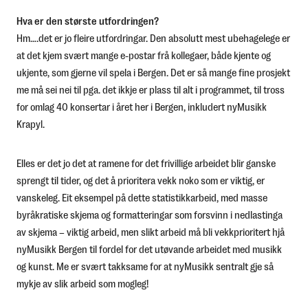
Hva er den største utfordringen?
Hm….det er jo fleire utfordringar. Den absolutt mest ubehagelege er
at det kjem svært mange e-postar frå kollegaer, både kjente og
ukjente, som gjerne vil spela i Bergen. Det er så mange fine prosjekt
me må sei nei til pga. det ikkje er plass til alt i programmet, til tross
for omlag 40 konsertar i året her i Bergen, inkludert nyMusikk
Krapyl.
Elles er det jo det at ramene for det frivillige arbeidet blir ganske
sprengt til tider, og det å prioritera vekk noko som er viktig, er
vanskeleg. Eit eksempel på dette statistikkarbeid, med masse
byråkratiske skjema og formatteringar som forsvinn i nedlastinga
av skjema – viktig arbeid, men slikt arbeid må bli vekkprioritert hjå
nyMusikk Bergen til fordel for det utøvande arbeidet med musikk
og kunst. Me er svært takksame for at nyMusikk sentralt gje så
mykje av slik arbeid som mogleg!