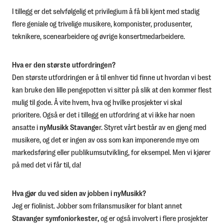
I tillegg er det selvfølgelig et privilegium å få bli kjent med stadig
flere geniale og trivelige musikere, komponister, produsenter,
teknikere, scenearbeidere og øvrige konsertmedarbeidere.
Hva er den største utfordringen?
Den største utfordringen er å til enhver tid finne ut hvordan vi best
kan bruke den lille pengepotten vi sitter på slik at den kommer flest
mulig til gode. Å vite hvem, hva og hvilke prosjekter vi skal
prioritere. Også er det i tillegg en utfordring at vi ikke har noen
ansatte i
nyMusikk Stavange
r. Styret vårt består av en gjeng med
musikere, og det er ingen av oss som kan imponerende mye om
markedsføring eller publikumsutvikling, for eksempel. Men vi kjører
på med det vi får til, da!
Hva gjør du ved siden av jobben i nyMusikk?
Jeg er fiolinist. Jobber som frilansmusiker for blant annet
Stavanger symfoniorkester,
og er også involvert i flere prosjekter