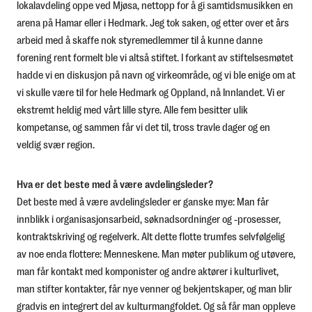
lokalavdeling oppe ved Mjøsa, nettopp for å gi samtidsmusikken en
arena på Hamar eller i Hedmark. Jeg tok saken, og etter over et års
arbeid med å skaffe nok styremedlemmer til å kunne danne
forening rent formelt ble vi altså stiftet. I forkant av stiftelsesmøtet
hadde vi en diskusjon på navn og virkeområde, og vi ble enige om at
vi skulle være til for hele Hedmark og Oppland, nå Innlandet. Vi er
ekstremt heldig med vårt lille styre. Alle fem besitter ulik
kompetanse, og sammen får vi det til, tross travle dager og en
veldig svær region.
Hva er det beste med å være avdelingsleder?
Det beste med å være avdelingsleder er ganske mye: Man får
innblikk i organisasjonsarbeid, søknadsordninger og -prosesser,
kontraktskriving og regelverk. Alt dette flotte trumfes selvfølgelig
av noe enda flottere: Menneskene. Man møter publikum og utøvere,
man får kontakt med komponister og andre aktører i kulturlivet,
man stifter kontakter, får nye venner og bekjentskaper, og man blir
gradvis en integrert del av kulturmangfoldet. Og så får man oppleve