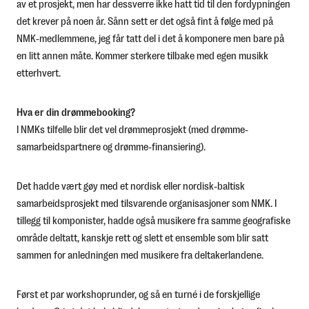
av et prosjekt, men har dessverre ikke hatt tid til den fordypningen
det krever på noen år. Sånn sett er det også fint å følge med på
NMK-medlemmene, jeg får tatt del i det å komponere men bare på
en litt annen måte. Kommer sterkere tilbake med egen musikk
etterhvert.
Hva er din drømmebooking?
I NMKs tilfelle blir det vel drømmeprosjekt (med drømme-
samarbeidspartnere og drømme-finansiering).
Det hadde vært gøy med et nordisk eller nordisk-baltisk
samarbeidsprosjekt med tilsvarende organisasjoner som NMK. I
tillegg til komponister, hadde også musikere fra samme geografiske
område deltatt, kanskje rett og slett et ensemble som blir satt
sammen for anledningen med musikere fra deltakerlandene.
Først et par workshoprunder, og så en turné i de forskjellige