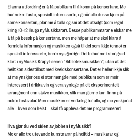
Ei anna utfordring er å få publikum til å koma på konsertane. Me
har nokre faste, spesielt interesserte, og når alle desse kjem på
same konserten, plar me å tulla og sei at det utsolgt (som regel
kring 10-12 ihuga nyMusikkarar). Desse publikummarane elskar me
å få på besøk på konsertane, men me håpar at me skal klara å
formidla informasjon og musikken også til dei som ikkje (enno) er
spesielt interesserte, berre nysgjerrige. Dette har me i stor grad
klart i nyMusikk Krapyl-serien “Biblioteksmusikken”, utan at det
heilt kan sidestillast med kveldskonsertane. Det er heller ikkje slik
at me ynskjer oss ei stor mengde med publikum som er meir
interessert i drikka vin og vera synlege på eit eksperimentelt
arrangment enn sjølve musikken, slik man gjerne kan finna på
nokre festivalar. Men musikken er verkeleg for alle, og me ynskjer at
alle – kven som helst – skal få oppleva det me programmerer!
Hva gjør du ved siden av jobben i nyMusikk?
Me er alle tre utøvande kunstnarar på heiltid – musikarar og