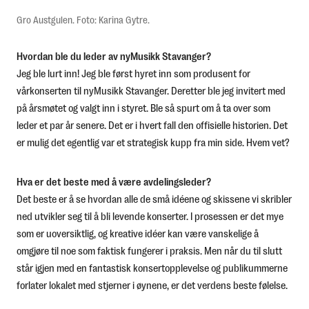
Gro Austgulen. Foto: Karina Gytre.
Hvordan ble du leder av nyMusikk Stavanger?
Jeg ble lurt inn! Jeg ble først hyret inn som produsent for
vårkonserten til nyMusikk Stavanger. Deretter ble jeg invitert med
på årsmøtet og valgt inn i styret. Ble så spurt om å ta over som
leder et par år senere. Det er i hvert fall den offisielle historien. Det
er mulig det egentlig var et strategisk kupp fra min side. Hvem vet?
Hva er det beste med å være avdelingsleder?
Det beste er å se hvordan alle de små idéene og skissene vi skribler
ned utvikler seg til å bli levende konserter. I prosessen er det mye
som er uoversiktlig, og kreative idéer kan være vanskelige å
omgjøre til noe som faktisk fungerer i praksis. Men når du til slutt
står igjen med en fantastisk konsertopplevelse og publikummerne
forlater lokalet med stjerner i øynene, er det verdens beste følelse.