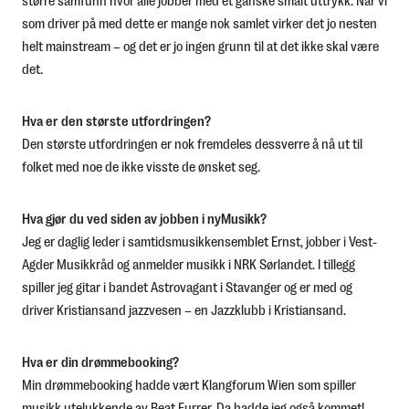
større samfunn hvor alle jobber med et ganske smalt uttrykk. Når vi
som driver på med dette er mange nok samlet virker det jo nesten
helt mainstream – og det er jo ingen grunn til at det ikke skal være
det.
Hva er den største utfordringen?
Den største utfordringen er nok fremdeles dessverre å nå ut til
folket med noe de ikke visste de ønsket seg.
Hva gjør du ved siden av jobben i nyMusikk?
Jeg er daglig leder i samtidsmusikkensemblet Ernst, jobber i Vest-
Agder Musikkråd og anmelder musikk i NRK Sørlandet. I tillegg
spiller jeg gitar i bandet Astrovagant i Stavanger og er med og
driver Kristiansand jazzvesen – en Jazzklubb i Kristiansand.
Hva er din drømmebooking?
Min drømmebooking hadde vært Klangforum Wien som spiller
musikk utelukkende av Beat Furrer. Da hadde jeg også kommet!