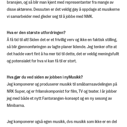
bransjen, og så blir man kjent med representanter fra mange av
disse aktørene. Dessuten er det veldig gøy å oppdage at musikerne
vi samarbeider med gleder seg til å jobbe med NMK.
Hva er den største utfordringen?
Å få tid til alt! Siden det er et frivillig verv og ikke en faktisk stilling,
så blir gjennomføringen av lagte planer lidende. Jeg tenker ofte at
det hadde vært fint å ha mer tid til dette, det er veldig meningsfullt
og potensialet for hva vi kan få til er stort.
Hva gjør du ved siden av jobben i nyMusikk?
Jeg komponerer og produserer musikk til småbarnsavdelingen på
NRK Super, og er frilanskomponist for film, TV og teater. I år jobber
jeg med både et nytt Fantorangen-konsept og en ny sesong av
Minibarna.
Jeg komponerer også egen musikk, dvs musikk som ikke er en del