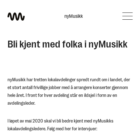
nyMusikk
Hva leter du etter?
Bli kjent med folka i nyMusikk
nyMusikk har tretten lokalavdelinger spredt rundt om i landet, der
et stort antall frivillige jobber med å arrangere konserter gjennom
hele året. I front for hver avdeling står en ildsjel i form av en
avdelingsleder.
I løpet av mai 2020 skal vi bli bedre kjent med nyMusikks
lokalavdelingsledere. Følg med her for intervjuer: