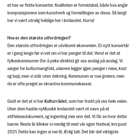
et hav av flotte konserter. Kvaliteten er formidabel, både hva angår
komposisjonene som kunstverk og formidlingen av disse. Så langt
har vi vært utrolig heldige her i Innlandet. Hurra!
Hva er den største utfordringen?
Den største utfordringen er utvilsomt økonomien. Et nytt konsertår
er i gang lenge før vi vet om vi har penger til det. Verst er det at
fylkeskommunen (for å peke direkte) gir oss avslag på avslag. Vi
sørger for kulturmangfold, utøvere legger igjen penger i reise, kost
og losji, men vi står uten dekning. Kommunen er noe greiere, men
de er ofte preget av skrantne kommunekasser.
Godt er det at vi har
Kulturrådet
, som har trodd på oss hele veien.
Uten dem hadde nyMusikk Innlandet vært et navn på et
stiftelsesdokument, og ingenting mer enn det. Vi får se hvor dette
bærer. Neste år klinker vi nemlig til med vår egen festival, Inn:pust
2021. Dette kan ingen si nei til. Ærlig talt. Det blir det viktigste