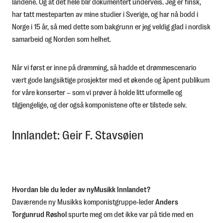
landene. Og at det hele blir dokumentert underveis. Jeg er finsk,
har tatt mesteparten av mine studier i Sverige, og har nå bodd i
Norge i 15 år, så med dette som bakgrunn er jeg veldig glad i nordisk
samarbeid og Norden som helhet.
Når vi først er inne på drømming, så hadde et drømmescenario
vært gode langsiktige prosjekter med et økende og åpent publikum
for våre konserter – som vi prøver å holde litt uformelle og
tilgjengelige, og der også komponistene ofte er tilstede selv.
Innlandet: Geir F. Stavsøien
Hvordan ble du leder av nyMusikk Innlandet?
Daværende ny Musikks komponistgruppe-leder
Anders
Torgunrud Røshol
spurte meg om det ikke var på tide med en