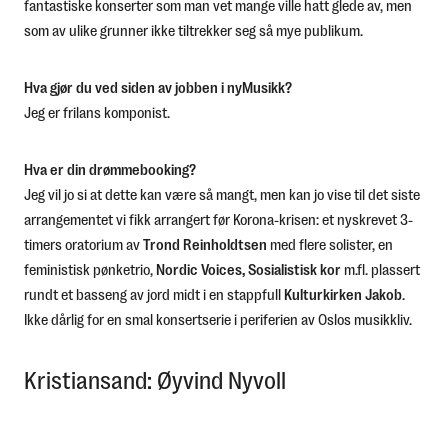
fantastiske konserter som man vet mange ville hatt glede av, men
som av ulike grunner ikke tiltrekker seg så mye publikum.
Hva gjør du ved siden av jobben i nyMusikk?
Jeg er frilans komponist.
Hva er din drømmebooking?
Jeg vil jo si at dette kan være så mangt, men kan jo vise til det siste
arrangementet vi fikk arrangert før Korona-krisen: et nyskrevet 3-
timers oratorium av
Trond Reinholdtsen
med flere solister, en
feministisk pønketrio,
Nordic Voices,
Sosialistisk kor
m.fl. plassert
rundt et basseng av jord midt i en stappfull
Kulturkirken Jakob
.
Ikke dårlig for en smal konsertserie i periferien av Oslos musikkliv.
Kristiansand: Øyvind Nyvoll