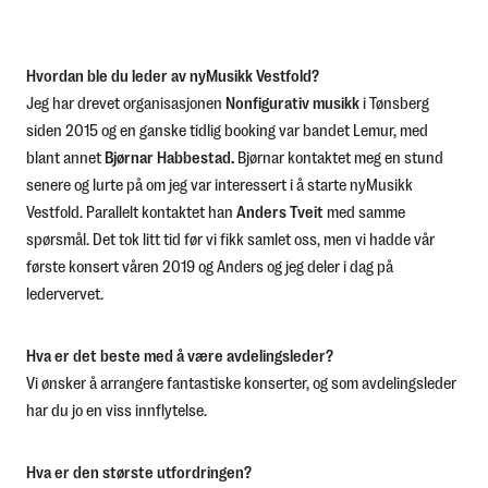
Hvordan ble du leder av nyMusikk Vestfold?
Jeg har drevet organisasjonen
Nonfigurativ musikk
i Tønsberg
siden 2015 og en ganske tidlig booking var bandet Lemur, med
blant annet
Bjørnar Habbestad.
Bjørnar kontaktet meg en stund
senere og lurte på om jeg var interessert i å starte nyMusikk
Vestfold. Parallelt kontaktet han
Anders Tveit
med samme
spørsmål. Det tok litt tid før vi fikk samlet oss, men vi hadde vår
første konsert våren 2019 og Anders og jeg deler i dag på
ledervervet.
Hva er det beste med å være avdelingsleder?
Vi ønsker å arrangere fantastiske konserter, og som avdelingsleder
har du jo en viss innflytelse.
Hva er den største utfordringen?